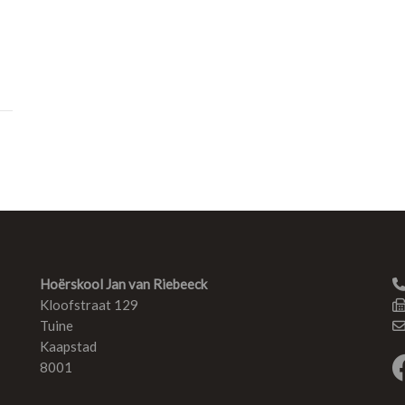
Hoërskool Jan van Riebeeck
Kloofstraat 129
Tuine
Kaapstad
8001