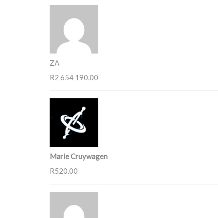
ZA
R2 654 190.00
Marie Cruywagen
R520.00