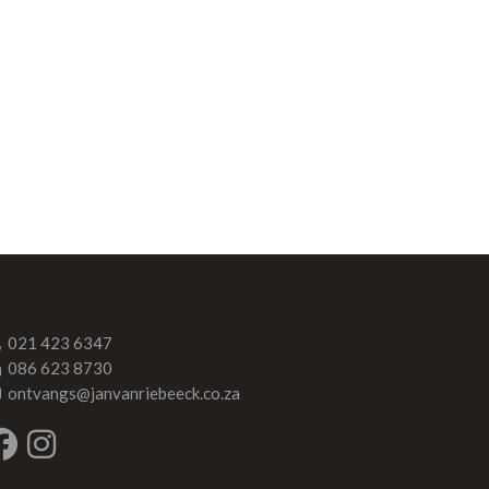
021 423 6347
086 623 8730
ontvangs@janvanriebeeck.co.za