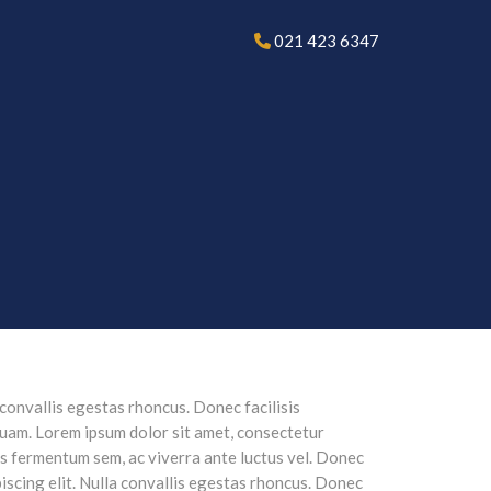
021 423 6347
 convallis egestas rhoncus. Donec facilisis
quam. Lorem ipsum dolor sit amet, consectetur
sis fermentum sem, ac viverra ante luctus vel. Donec
iscing elit. Nulla convallis egestas rhoncus. Donec